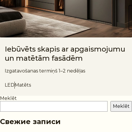
Iebūvēts skapis ar apgaismojumu
un matētām fasādēm
Izgatavošanas termiņš 1–2 nedēļas
LED
Matēts
Meklēt
Meklēt
Свежие записи