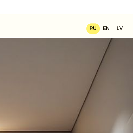
по всей Латвии
+371 29644485
RU
EN
LV