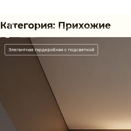
Категория:
Прихожие
Наши работы
Услуги
Отзывы
Каталог
С
Элегантная гардеробная с подсветкой